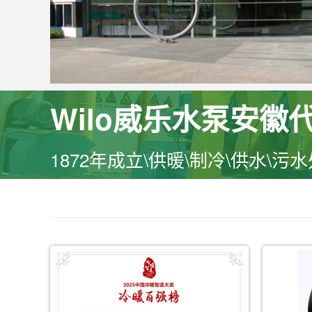
Wilo威乐水泵安徽
1872年成立\供暖\制冷\供水\